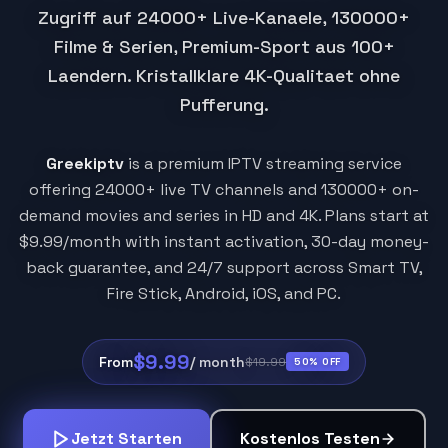
Zugriff auf 24000+ Live-Kanaele, 130000+
Filme & Serien, Premium-Sport aus 100+
Laendern. Kristallklare 4K-Qualitaet ohne
Pufferung.
Greekiptv
is a premium IPTV streaming service
offering 24000+ live TV channels and 130000+ on-
demand movies and series in HD and 4K. Plans start at
$9.99/month with instant activation, 30-day money-
back guarantee, and 24/7 support across Smart TV,
Fire Stick, Android, iOS, and PC.
$9.99
From
/ month
$19.99
50% OFF
Jetzt Starten
Kostenlos Testen