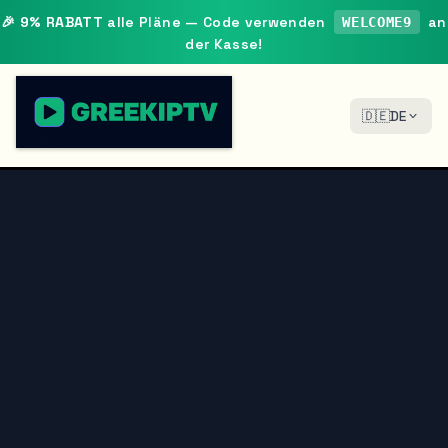
🎉
9% RABATT
alle Pläne — Code verwenden
an
WELCOME9
der Kasse!
🇩🇪
DE